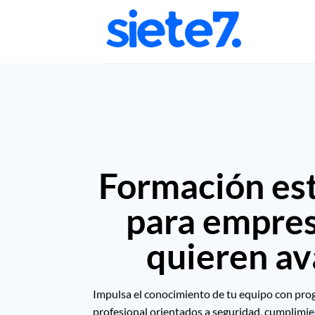
Saltar
al
contenido
Formación est
para empre
quieren av
Impulsa el conocimiento de tu equipo con pr
profesional orientados a seguridad, cumplimie