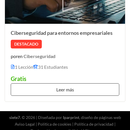
Ciberseguridad para entornos empresariales
DESTACADO
por
en
Ciberseguridad
1 Lección
31 Estudiantes
Gratis
Leer más
siete7.
© 2026 | Diseñada por
Iparprint
,
diseño de páginas web
Aviso Legal
|
Política de cookies
|
Política de privacidad
|