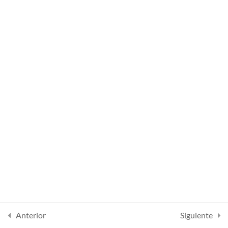
Lesson 13
Lesson 14
Quiz 1
10 preguntas
50 minutos
Section 2
14
Section 3
15
Section 4
14
Section 5
13
Anterior
Siguiente