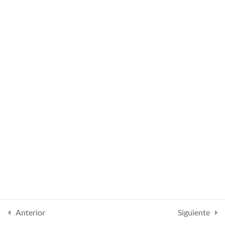
Lesson 37
Lesson 38
Lesson 39
Lesson 40
Lesson 41
Quiz 3
12 preguntas
50 minutos
Section 4
14
Section 5
13
Anterior
Siguiente