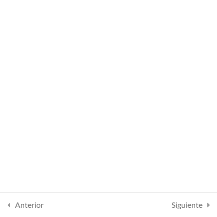
Lesson 49
Lesson 50
Lesson 51
Lesson 52
Lesson 53
Lesson 54
Quiz 4
10 preguntas
30 minutos
Section 5
13
Anterior
Siguiente