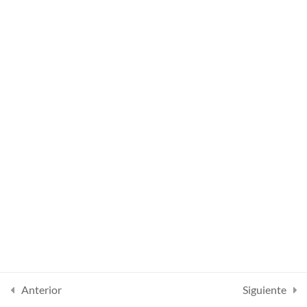
Lesson 49
Lesson 50
Lesson 51
Lesson 52
Lesson 53
Lesson 54
Quiz 4
10 preguntas
30 minutos
Section 5
13
Anterior
Siguiente