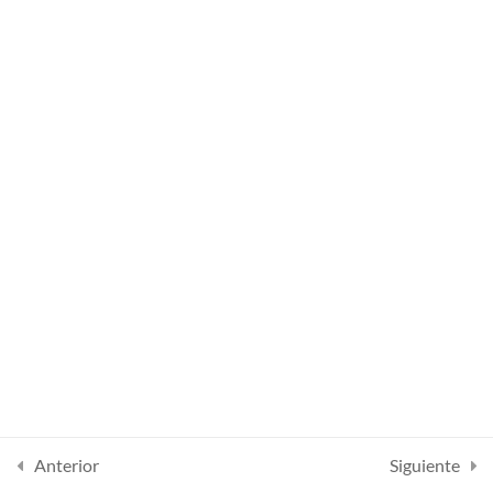
Lesson 37
Lesson 38
Lesson 39
Lesson 40
Lesson 41
Quiz 3
12 preguntas
50 minutos
Section 4
14
Anterior
Siguiente