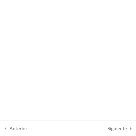
Lesson 49
Lesson 50
Lesson 51
Lesson 52
Lesson 53
Lesson 54
Quiz 4
10 preguntas
30 minutos
Section 5
13
Anterior
Siguiente