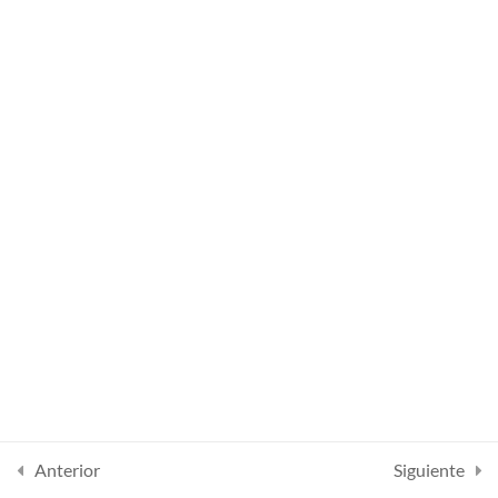
Lesson 25
Lesson 26
Lesson 27
Quiz 2
14 preguntas
50 minutos
Section 3
15
Section 4
14
Section 5
13
Anterior
Siguiente